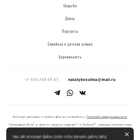
Свадьбы
Декор
Портреты
Семейная и детская съёмка
Беременность
+7 916 258 65 67
|
natalykosulina@mail.ru
Используя материалы и сервисы сайта вы соглашаетесь с
Политикой конфиденциальности
*Организация Meta*, а также ее продукты Instagram** и Facebook**, признаны экстремистскими
и запрещены на территории РФ
Наш сайт использует файлы cookie чтобы улучшить работу сайта,