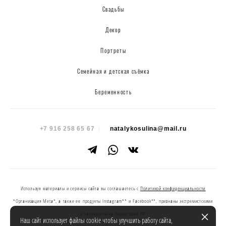
Свадьбы
Декор
Портреты
Семейная и детская съёмка
Беременность
+7 916 258 65 67
|
natalykosulina@mail.ru
Используя материалы и сервисы сайта вы соглашаетесь с
Политикой конфиденциальности
*Организация Meta*, а также ее продукты Instagram** и Facebook**, признаны экстремистскими
и запрещены на территории РФ
Наш сайт использует файлы cookie чтобы улучшить работу сайта,